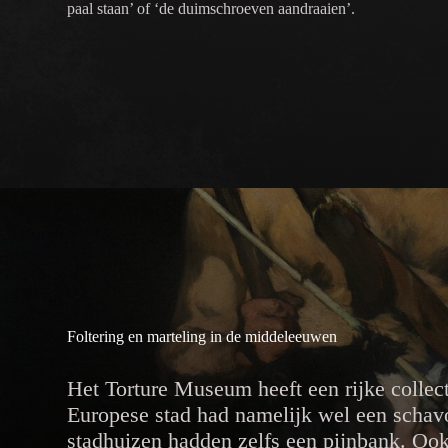
paal staan’ of ‘de duimschroeven aandraaien’.
Foltering en marteling in de middeleeuwen
Het Torture Museum heeft een rijke collec
Europese stad had namelijk wel een schav
stadhuizen hadden zelfs een pijnbank. Ook