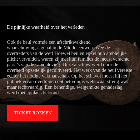
De pijnlijke waarheid over het verleden
Ook de beul vormde een afschrikwekkend
waarschuwingssignaal in de Middeleeuwen. Wee de
overtreders van de wet! Hoewel beulen enkel hun ambtelijke
plicht vervulden, waren zij met hun families de meest verachte
paria’s van de samenleving. Deze afschuw werd door de
overheid opzettelijk gecultiveerd. Het werk van de beul vereiste
echter het nodige vakmanschap. Op het schavot moest hij het
publiek ervan overtuigen dat het vonnis weliswaar streng was
maar rechtvaardig. Een behendige, welgemikte genadeslag
werd met applaus beloond.
TICKET BOEKEN